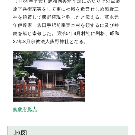
（1189年平安）源頼朝奥州平定にあたりその臣藤
原平兵衛宗実をして更に社殿を造営せしめ熊野三
神を鎮斎して熊野権現と称したと伝える。寛永元
年伊達家一族田手肥前宗実本村を領するに及び神
鏡を献じ崇敬した。明治5年8月村社に列格、昭和
27年8月宗教法人熊野神社となる。
画像を拡大
地図