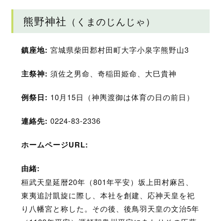
熊野神社
（くまのじんじゃ）
鎮座地:
宮城県柴田郡村田町大字小泉字熊野山3
主祭神:
須佐之男命、奇稲田姫命、大巳貴神
例祭日:
10月15日（神輿渡御は体育の日の前日）
連絡先:
0224-83-2336
ホームページURL:
由緒:
桓武天皇延暦20年（801年平安）坂上田村麻呂、
東夷追討凱旋に際し、本社を創建、応神天皇を祀
り八幡宮と称した。その後、後鳥羽天皇の文治5年