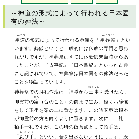
～神道の形式によって行われる日本固
有の葬法～
しんとう
しんそうさい
神道
の形式によって行われる葬儀を「
神葬祭
」とい
います。葬儀というと一般的には仏教の専門と思わ
れがちですが、神葬祭はすでに仏教伝来当時からあ
ったことが、『古事記』『日本書紀』といった古典
にも記されていて、神葬祭は日本固有の葬法だった
ことを物語っています。
たまぐし
神葬祭での拝礼作法は、神職から
玉串
を受けたら、
あん
御霊前の
案
（台のこと）の前まで進み、軽くお辞儀
をして玉串を案の上に置きます。この時玉串は根本
が御霊前の方を向くように置きます。次に、二礼二
拍手一礼ですが、この時の留意点として拍手は、
しのびて
「
忍び手
」といい、音を出さないようにします。次