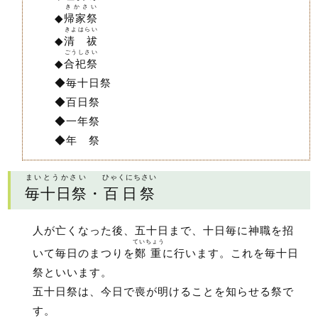
きかさい
◆
帰家祭
きよはらい
◆
清 祓
ごうしさい
◆
合祀祭
◆毎十日祭
◆百日祭
◆一年祭
◆年 祭
まいとうかさい
ひゃくにちさい
毎十日祭
・
百日祭
人が亡くなった後、五十日まで、十日毎に神職を招
ていちょう
いて毎日のまつりを
鄭重
に行います。これを毎十日
祭といいます。
五十日祭は、今日で喪が明けることを知らせる祭で
す。