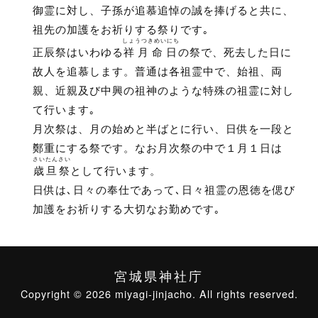
御霊に対し、子孫が追慕追悼の誠を捧げると共に、
祖先の加護をお祈りする祭りです｡
しょうつきめいにち
正辰祭はいわゆる
祥月命日
の祭で、死去した日に
故人を追慕します。普通は各祖霊中で、始祖、両
親、近親及び中興の祖神のような特殊の祖霊に対し
て行います｡
月次祭は、月の始めと半ばとに行い、日供を一段と
鄭重にする祭です。なお月次祭の中で１月１日は
さいたんさい
歳旦祭
として行います。
日供は､日々の奉仕であって､日々祖霊の恩徳を偲び
加護をお祈りする大切なお勤めです｡
宮城県神社庁
Copyright © 2026 miyagi-jinjacho. All rights reserved.