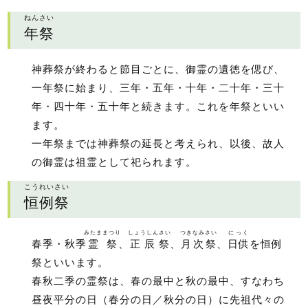
ねんさい
年祭
神葬祭が終わると節目ごとに、御霊の遺徳を偲び、
一年祭に始まり、三年・五年・十年・二十年・三十
年・四十年・五十年と続きます。これを年祭といい
ます。
一年祭までは神葬祭の延長と考えられ、以後、故人
の御霊は祖霊として祀られます。
こうれいさい
恒例祭
みたままつり
しょうしんさい
つきなみさい
にっく
春季・秋季
霊祭
、
正辰祭
、
月次祭
、
日供
を恒例
祭といいます。
春秋二季の霊祭は、春の最中と秋の最中、すなわち
昼夜平分の日（春分の日／秋分の日）に先祖代々の