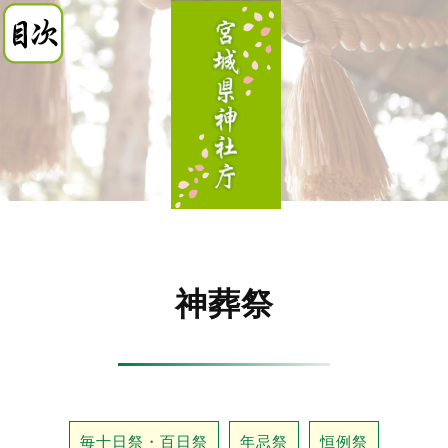
神葬祭
毎十日祭・百日祭
年忌祭
恒例祭