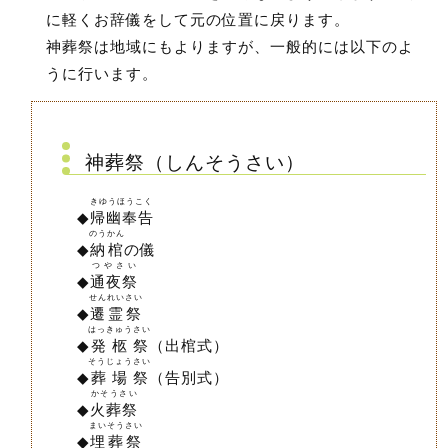
に軽くお辞儀をして元の位置に戻ります。
神葬祭は地域にもよりますが、一般的には以下のよ
うに行います。
神葬祭（しんそうさい）
きゆうほうこく
◆
帰幽奉告
のうかん
◆
納棺
の儀
つやさい
◆
通夜祭
せんれいさい
◆
遷霊祭
はっきゅうさい
◆
発柩祭
（出棺式）
そうじょうさい
◆
葬場祭
（告別式）
かそうさい
◆
火葬祭
まいそうさい
◆
埋葬祭