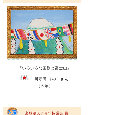
『いろいろな国旗と富士山』
川守田 りの さん
（５年）
宮城県氏子青年協議会 賞