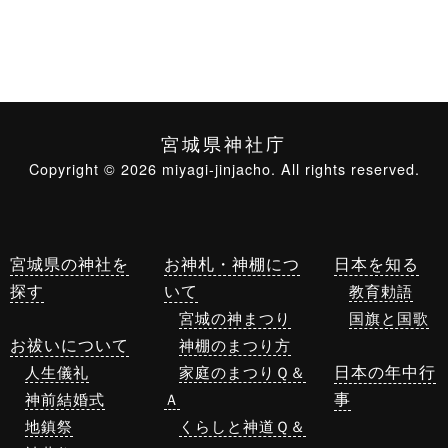
宮城県神社庁
Copyright © 2026 miyagi-jinjacho. All rights reserved.
宮城県の神社を
お神札・神棚につ
日本を知る
探す
いて
教育勅語
宮城の神まつり
国旗と国歌
お祓いについて
神棚のまつり方
日本の年中行
人生儀礼
家庭のまつりＱ＆
事
神前結婚式
Ａ
地鎮祭
くらしと神道Ｑ＆