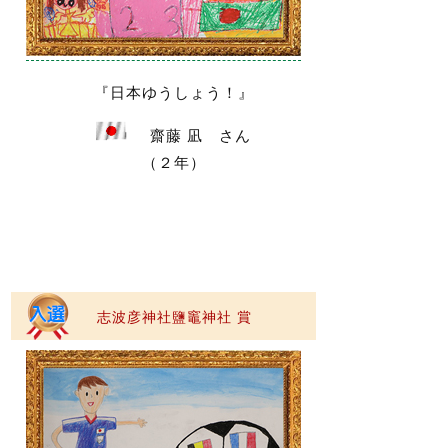
『日本ゆうしょう！』
齋藤 凪 さん
（２年）
志波彦神社鹽竈神社 賞