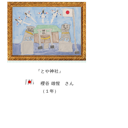
『とや神社』
櫻谷 雄惺 さん
（１年）