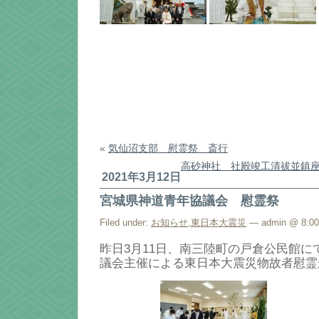
«
気仙沼支部 慰霊祭 斎行
高砂神社 社殿竣工清祓並鎮座
2021年3月12日
宮城県神道青年協議会 慰霊祭
Filed under:
お知らせ
,
東日本大震災
— admin @ 8:0
昨日3月11日、南三陸町の戸倉公民館に
議会主催による東日本大震災物故者慰霊