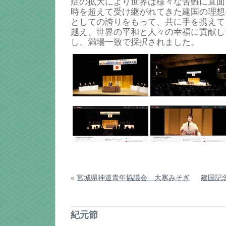
症の拡大により世界は様々な苦難に直面し
時を超えて受け継がれてきた建国の理想
としての誇りをもって、共に手を携えて
越え、世界の平和と人々の幸福に貢献し
し、満場一致で採択されました。
«
宮城県神道青年協議会 大寒みそぎ
建国記
紀元節