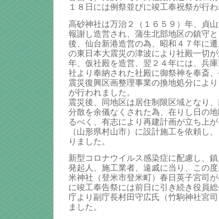
１８日には例祭並びに竣工奉祝祭が行わ
高砂神社は万治２（１６５９）年、貞山
報謝し造営され、蒲生北部地区の鎮守と
後、仙台新港造営の為、昭和４７年に遷
の東日本大震災の津波により社殿一切が
年、仮社殿を造営、翌２４年には、兵庫
社より奉納された社殿に御祭神を奉斎、
震災復興区画整理事業の換地処分により
が行われました。
震災後、同地区は居住制限区域となり、
分散を余儀なくされた為、在りし日の地
るべく、有志により再建計画が立ち上が
（山形県村山市）に設計施工を依頼し、
りました。
新型コロナウイルス感染症に配慮し、鎮
発起人、施工業者、遠戚に当り、この度
米神社（登米市登米町）春日英子宮司が
に竣工奉告祭には前日に引き続き役員総
庁より副庁長村田守広氏（竹駒神社宮司
ました。