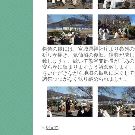
祭儀の後には、宮城県神社庁より参列の
祈りが届き、気仙沼の復旧、復興が成し
致します」、続いて熊谷支部長が「あの
安らかに鎮まりますよう祈念致します。
をいただきながら地域の振興に尽くして
諸祭つつがなく執り納められました。
«
紀元節