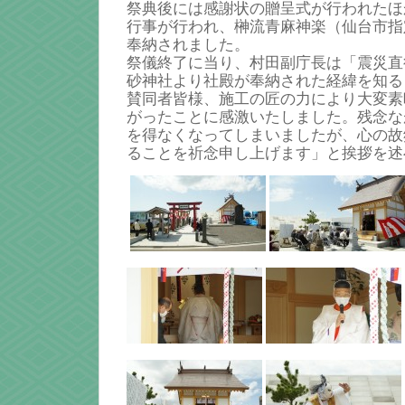
祭典後には感謝状の贈呈式が行われたほ
行事が行われ、榊流青麻神楽（仙台市指
奉納されました。
祭儀終了に当り、村田副庁長は「震災直
砂神社より社殿が奉納された経緯を知る
賛同者皆様、施工の匠の力により大変素
がったことに感激いたしました。残念な
を得なくなってしまいましたが、心の故
ることを祈念申し上げます」と挨拶を述