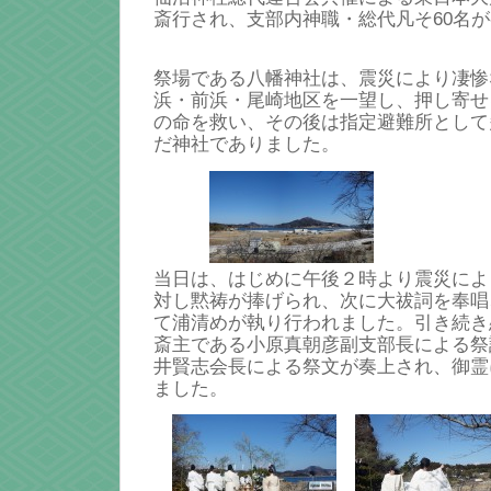
斎行され、支部内神職・総代凡そ60名
祭場である八幡神社は、震災により凄惨
浜・前浜・尾崎地区を一望し、押し寄せ
の命を救い、その後は指定避難所として
だ神社でありました。
当日は、はじめに午後２時より震災によ
対し黙祷が捧げられ、次に大祓詞を奉唱
て浦清めが執り行われました。引き続き
斎主である小原真朝彦副支部長による祭
井賢志会長による祭文が奏上され、御霊
ました。