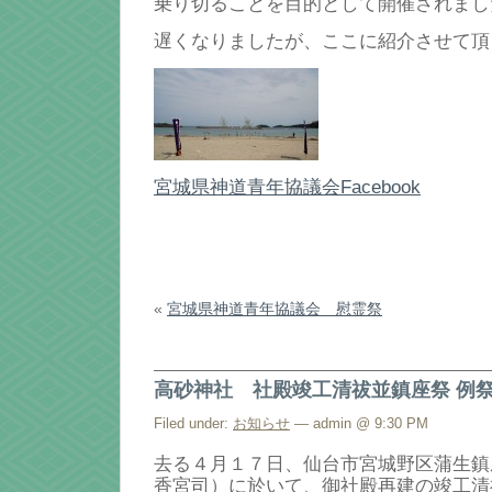
乗り切ることを目的として開催されまし
遅くなりましたが、ここに紹介させて頂
宮城県神道青年協議会Facebook
«
宮城県神道青年協議会 慰霊祭
高砂神社 社殿竣工清祓並鎮座祭 例
Filed under:
お知らせ
— admin @ 9:30 PM
去る４月１７日、仙台市宮城野区蒲生鎮
香宮司）に於いて、御社殿再建の竣工清