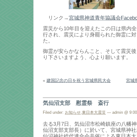
リンク→
宮城県神道青年協議会Facebo
震災から10年目を迎えたこの日は県内
行され、震災により身罷られた御霊に対
た。
御霊が安らかならんこと、そして震災後
り下さいますよう、心より願います。
«
建国記念の日を祝う宮城県民大会
宮城
気仙沼支部 慰霊祭 斎行
Filed under:
お知らせ
,
東日本大震災
— admin @ 9:0
去る3月7日、気仙沼市松崎鎮座の八幡神
仙沼支部支部長）に於いて、宮城県神社
仙沼神社総代連合会共催による東日本大