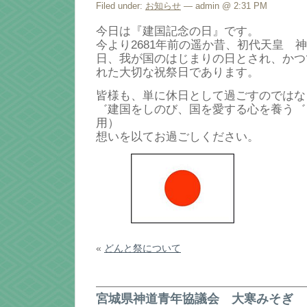
Filed under:
お知らせ
— admin @ 2:31 PM
今日は『建国記念の日』です。
今より2681年前の遥か昔、初代天皇 
日、我が国のはじまりの日とされ、かつ
れた大切な祝祭日であります。
皆様も、単に休日として過ごすのではな
゛建国をしのび、国を愛する心を養う゛
用）
想いを以てお過ごしください。
«
どんと祭について
宮城県神道青年協議会 大寒みそぎ