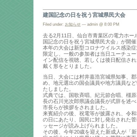
建国記念の日を祝う宮城県民大会
Filed under:
お知らせ
— admin @ 8:00 PM
去る2月11日、仙台市青葉区の電力ホー
国記念の日を祝う宮城県民大会」が開催
本年の大会は新型コロナウイルス感染症
限定し、一般の参加者は当日ユーチュー
イン配信を視聴、若しくは後日配信され
戴く形をとりました。
当日、大会には村井嘉浩宮城県知事、郡
め、地元選出の国会議員や地方議員など
たしました。
式典では、国歌斉唱、紀元節合唱、橿原
長の石川光次郎県議会議長が式辞を述べ
市長らが挨拶をされました。
来賓紹介の後、祝電等が披露され、令和3
の日にあたり、国民に対し発出された菅
ッセージが読み上げられました。
その後、今年20歳を迎えた新成人が「