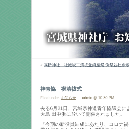
«
高砂神社 社殿竣工清祓並鎮座祭 例祭並社殿
神青協 禊清祓式
Filed under:
お知らせ
— admin @ 10:30 PM
去る6月21日、宮城県神道青年協議会に
大島 田中浜に於いて開催されました。
『今期の新役員結成にあたり、コロナ禍