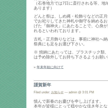
（石巻地方では7日に斎行される等、地
あります）
どんと祭は、しめ縄・松飾りなどの正月
でお祀りしてきた神札や御守を納めるお
げた『御神火』にあたることで、心身が
れるといわれております。
古札・正月飾りなどは、事前に神社へ納
祭典にも足をお運び下さい。
※ 焼納にあたっては、プラスチック類
は予め除外してお持ち下さるようお願い
«
年末年始に向けて
謹賀新年
Filed under:
お知らせ
— admin @ 3:01 PM
慎んで新春のお慶びを申し上げます。
本年が皆様にとって穏やかな佳き年とな