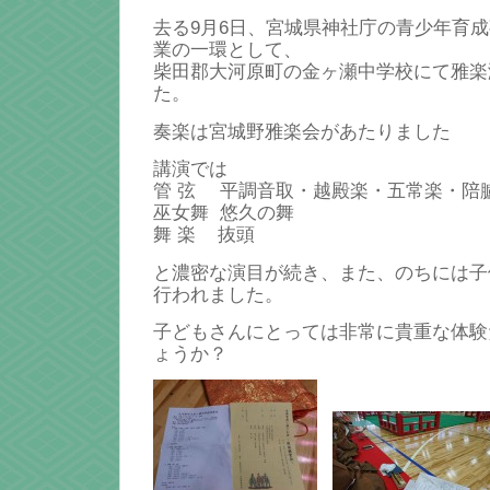
去る9月6日、宮城県神社庁の青少年育
業の一環として、
柴田郡大河原町の金ヶ瀬中学校にて雅楽
た。
奏楽は宮城野雅楽会があたりました
講演では
管 弦 平調音取・越殿楽・五常楽・陪
巫女舞 悠久の舞
舞 楽 抜頭
と濃密な演目が続き、また、のちには子
行われました。
子どもさんにとっては非常に貴重な体験
ょうか？