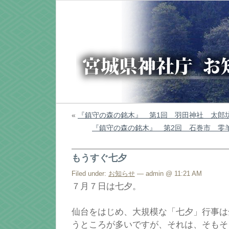
«
『鎮守の森の銘木』 第1回 羽田神社 太郎
『鎮守の森の銘木』 第2回 石巻市 
もうすぐ七夕
Filed under:
お知らせ
— admin @ 11:21 AM
７月７日は七夕。
仙台をはじめ、大規模な「七夕」行事は
うところが多いですが、それは、そもそ